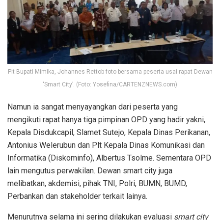
Plt Bupati Mimika, Johannes Rettob foto bersama peserta usai rapat Dewan
‘Smart City’. (Foto: Yosefina/CARTENZNEWS.com)
Namun ia sangat menyayangkan dari peserta yang
mengikuti rapat hanya tiga pimpinan OPD yang hadir yakni,
Kepala Disdukcapil, Slamet Sutejo, Kepala Dinas Perikanan,
Antonius Welerubun dan Plt Kepala Dinas Komunikasi dan
Informatika (Diskominfo), Albertus Tsolme. Sementara OPD
lain mengutus perwakilan. Dewan smart city juga
melibatkan, akdemisi, pihak TNI, Polri, BUMN, BUMD,
Perbankan dan stakeholder terkait lainya.
Menurutnya selama ini sering dilakukan evaluasi
smart city