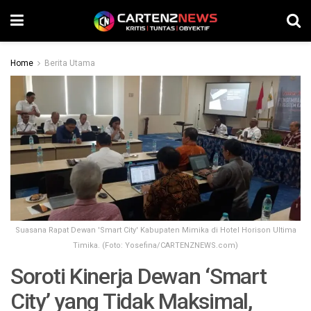
Home
Berita Utama
Suasana Rapat Dewan 'Smart City' Kabupaten Mimika di Hotel Horison Ultima
Timika. (Foto: Yosefina/CARTENZNEWS.com)
Soroti Kinerja Dewan ‘Smart
City’ yang Tidak Maksimal,