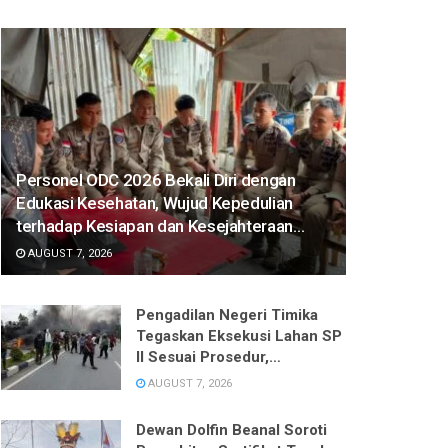
Personel ODC 2026 Bekali Diri dengan
Edukasi Kesehatan, Wujud Kepedulian
terhadap Kesiapan dan Kesejahteraan
Anggota
AUGUST 7, 2026
Pengadilan Negeri Timika
Tegaskan Eksekusi Lahan SP
II Sesuai Prosedur,
Pelaksanaan Ditangguhkan
AUGUST 7, 2026
Demi Keamanan
Dewan Dolfin Beanal Soroti