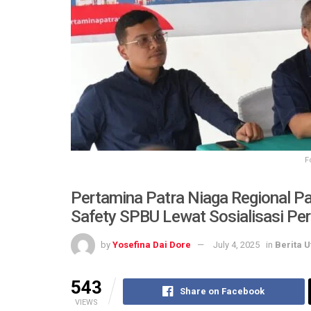
F
Pertamina Patra Niaga Regional P
Safety SPBU Lewat Sosialisasi Per
by
Yosefina Dai Dore
July 4, 2025
in
Berita 
543
Share on Facebook
VIEWS