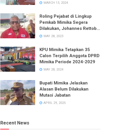
Enam Dapil pada Pemilu 2024
MARCH 13, 2024
Roling Pejabat di Lingkup
Pemkab Mimika Segera
Dilakukan, Johannes Rettob
Pastikan Tidak Ada Unsur
MAY 28, 2023
Politik
KPU Mimika Tetapkan 35
Calon Terpilih Anggota DPRD
Mimika Periode 2024-2029
MAY 28, 2024
Bupati Mimika Jelaskan
Alasan Belum Dilakukan
Mutasi Jabatan
APRIL 29, 2025
Recent News