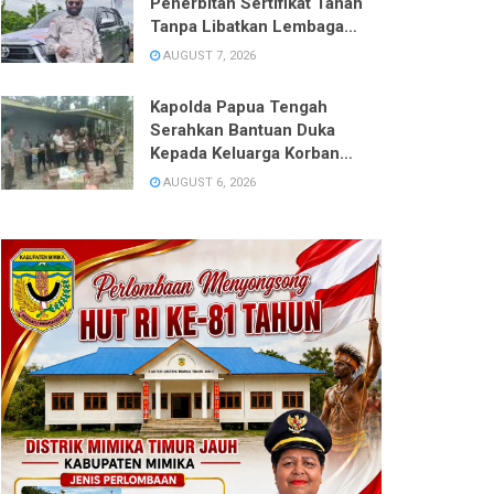
Penerbitan Sertifikat Tanah
Tanpa Libatkan Lembaga
Adat, Desak DPRD Panggil
AUGUST 7, 2026
BPN ATR Mimika
Kapolda Papua Tengah
Serahkan Bantuan Duka
Kepada Keluarga Korban
Pembunuhan di Kwamki
AUGUST 6, 2026
Narama