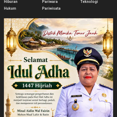
Hiburan
Pariwara
Teknologi
Hukum
Pariwisata