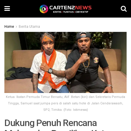
Home
Berita Utama
Ketua Ikatan Pemuda Timur Bersatu, Alif Betan (kiri) dan Sekretaris Pemuda
Tingga, Samuel saat jumpa pers di salah satu hote di Jalan Cenderawasih,
SP2, Timika. (Foto: Istimewa)
Dukung Penuh Rencana