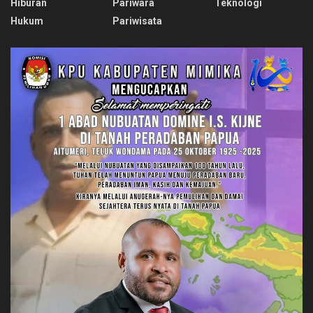
Hiburan
Pariwara
Teknologi
Hukum
Pariwisata