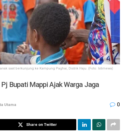
nak saat berkunjung ke Kampung Paghai, Distrik Haju. (Foto: Istimewa)
, Pj Bupati Mappi Ajak Warga Jaga
0
ta Utama
Share on Twitter