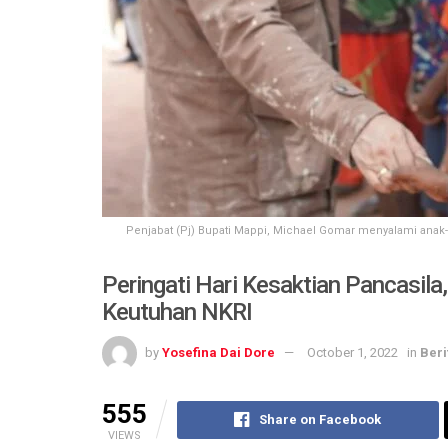
Penjabat (Pj) Bupati Mappi, Michael Gomar menyalami anak-a
Peringati Hari Kesaktian Pancasila
Keutuhan NKRI
by
Yosefina Dai Dore
October 1, 2022
in
Beri
555
Share on Facebook
VIEWS