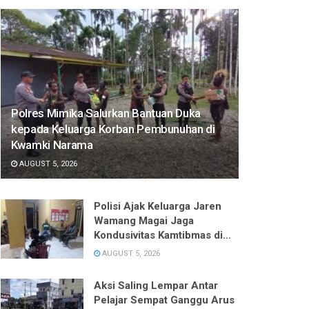
Polres Mimika Salurkan Bantuan Duka
kepada Keluarga Korban Pembunuhan di
Kwamki Narama
AUGUST 5, 2026
Polisi Ajak Keluarga Jaren
Wamang Magai Jaga
Kondusivitas Kamtibmas di
Kwamki Narama
AUGUST 5, 2026
Aksi Saling Lempar Antar
Pelajar Sempat Ganggu Arus