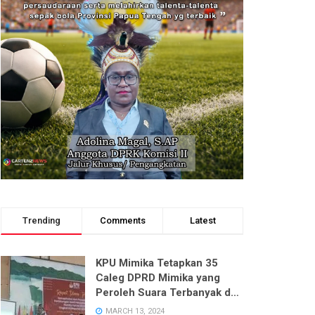
Trending
Comments
Latest
KPU Mimika Tetapkan 35
Caleg DPRD Mimika yang
Peroleh Suara Terbanyak dari
Enam Dapil pada Pemilu 2024
MARCH 13, 2024