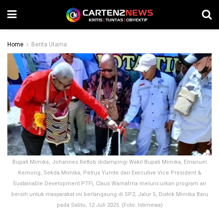
Home
Berita Utama
Bupati Mimika, Johannes Rettob didampingi Wakil Bupati Mimika, Emanuel
Kemong, Sekda Mimika, Petrus Yumte dan Executive Vice President &
Sustainable Development PTFI, Claus Wamafma meluncurkan program air
bersih untuk masyarakat ini berlangsung di SP2, Jalur 5, Distrik Mimika Baru
pada Sabtu, 12 Juli 2025. (Foto: Istimewa)