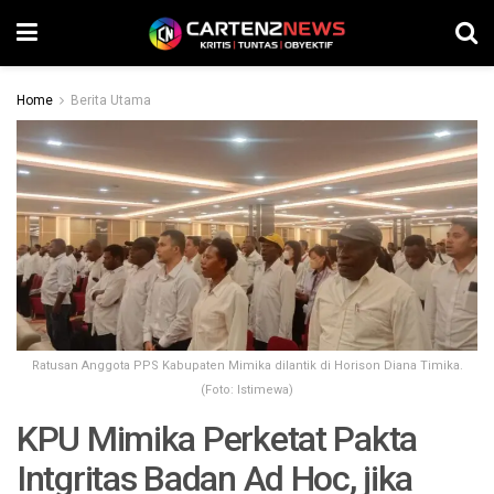
Home
Berita Utama
Ratusan Anggota PPS Kabupaten Mimika dilantik di Horison Diana Timika.
(Foto: Istimewa)
KPU Mimika Perketat Pakta
Intgritas Badan Ad Hoc, jika