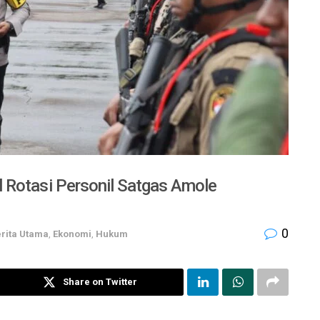
 Rotasi Personil Satgas Amole
0
rita Utama
,
Ekonomi
,
Hukum
Share on Twitter