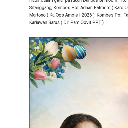
Hadir dalam gelar pasukan Danpas Brimob III Korp
Sitanggang, Kombes Pol. Adnan Ratmoro ( Karo 
Martono ( Ka Ops Amole I 2026 ), Kombes Pol. Fa
Kariawan Barus ( Dir Pam Obvit PPT ).