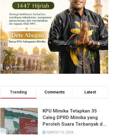
Trending
Comments
Latest
KPU Mimika Tetapkan 35
Caleg DPRD Mimika yang
Peroleh Suara Terbanyak dari
Enam Dapil pada Pemilu 2024
MARCH 13, 2024