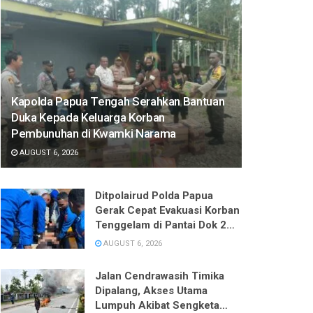
Kapolda Papua Tengah Serahkan Bantuan
Duka Kepada Keluarga Korban
Pembunuhan di Kwamki Narama
AUGUST 6, 2026
Ditpolairud Polda Papua
Gerak Cepat Evakuasi Korban
Tenggelam di Pantai Dok 2
Jayapura
AUGUST 6, 2026
Jalan Cendrawasih Timika
Dipalang, Akses Utama
Lumpuh Akibat Sengketa