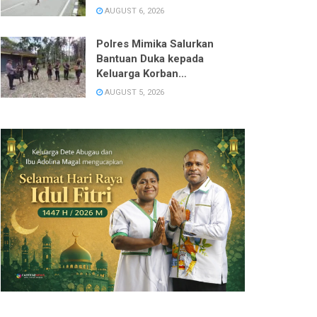
Lahan
AUGUST 6, 2026
Polres Mimika Salurkan
Bantuan Duka kepada
Keluarga Korban
Pembunuhan di Kwamki
AUGUST 5, 2026
Narama