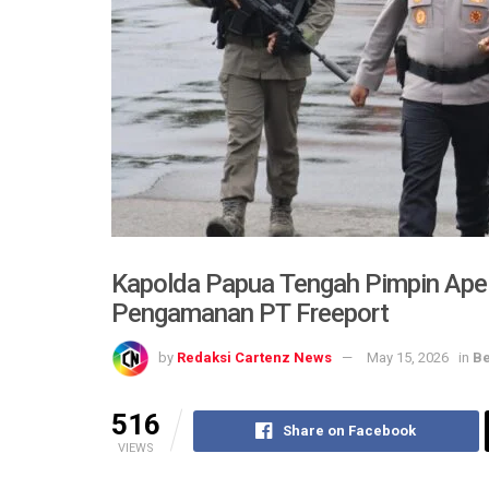
Kapolda Papua Tengah Pimpin Apel
Pengamanan PT Freeport
by
Redaksi Cartenz News
May 15, 2026
in
Be
516
Share on Facebook
VIEWS