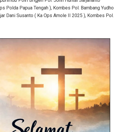
brimob Polri Brigjen Pol. John Huntal Sarjananto
Ops Polda Papua Tengah ), Kombes Pol. Bambang Yudho
jar Dani Susanto ( Ka Ops Amole II 2025 ), Kombes Pol.