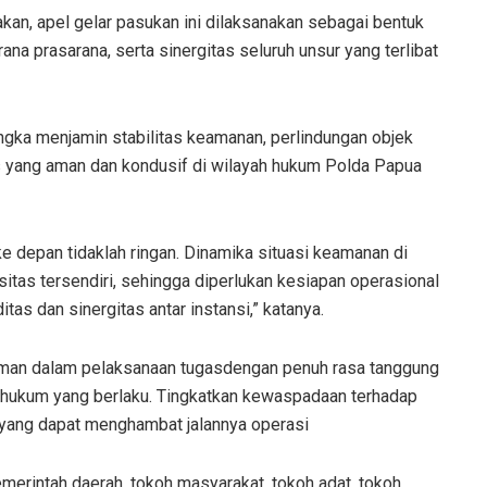
n, apel gelar pasukan ini dilaksanakan sebagai bentuk
na prasarana, serta sinergitas seluruh unsur yang terlibat
ngka menjamin stabilitas keamanan, perlindungan objek
mas yang aman dan kondusif di wilayah hukum Polda Papua
e depan tidaklah ringan. Dinamika situasi keamanan di
itas tersendiri, sehingga diperlukan kesiapan operasional
tas dan sinergitas antar instansi,” katanya.
man dalam pelaksanaan tugasdengan penuh rasa tanggung
r hukum yang berlaku. Tingkatkan kewaspadaan terhadap
yang dapat menghambat jalannya operasi
emerintah daerah, tokoh masyarakat, tokoh adat, tokoh