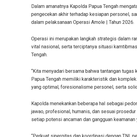
Dalam amanatnya Kapolda Papua Tengah mengataka
pengecekan akhir terhadap kesiapan personel, sara
dalam pelaksanaan Operasi Amole | Tahun 2026.
Operasi ini merupakan langkah strategis dalam ra
vital nasional, serta terciptanya situasi kamtib
Tengah.
“Kita menyadari bersama bahwa tantangan tugas k
Papua Tengah memiliki karakteristik dan kompleks
yang optimal, foresionalisme personel, serta solidi
Kapolda menekankan beberapa hal sebagai pedo
jawao, profesional, humanis, dan sesuai prosedu
setiap potensi ancaman dan gangguan keamanan 
“Perkuat sinergitas dan koordinasi dengan TNI, p