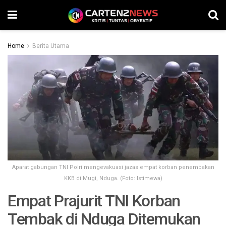
Home
Berita Utama
Aparat gabungan TNI Polri mengevakuasi jazas empat korban penembakan
KKB di Mugi, Nduga. (Foto: Istimewa)
Empat Prajurit TNI Korban
Tembak di Nduga Ditemukan