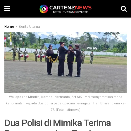
Home
Berita Utama
Wakapolres Mimika, Kompol Hermanto, SH SIK., MH menyematkan tanda
kehormatan kepada dua polisi pada upacara peringatan Hari Bhayangkara ke-
77. (Foto: Istimewa)
Dua Polisi di Mimika Terima