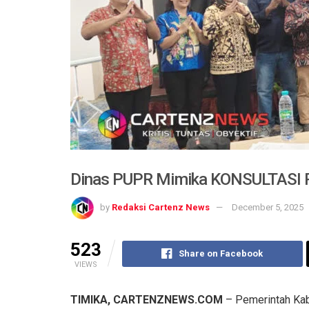
Dinas PUPR Mimika KONSULTASI P
by
Redaksi Cartenz News
December 5, 2025
523
Share on Facebook
VIEWS
TIMIKA, CARTENZNEWS.COM
– Pemerintah Kab