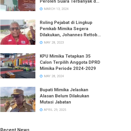
Peroleh Suara Terbanyak dari
Enam Dapil pada Pemilu 2024
MARCH 13, 2024
Roling Pejabat di Lingkup
Pemkab Mimika Segera
Dilakukan, Johannes Rettob
Pastikan Tidak Ada Unsur
MAY 28, 2023
Politik
KPU Mimika Tetapkan 35
Calon Terpilih Anggota DPRD
Mimika Periode 2024-2029
MAY 28, 2024
Bupati Mimika Jelaskan
Alasan Belum Dilakukan
Mutasi Jabatan
APRIL 29, 2025
Recent News