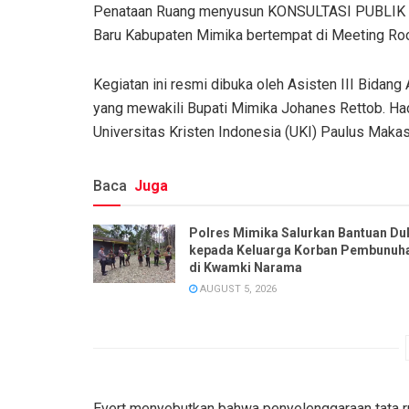
Penataan Ruang menyusun KONSULTASI PUBLIK II
Baru Kabupaten Mimika bertempat di Meeting Ro
Kegiatan ini resmi dibuka oleh Asisten III Bida
yang mewakili Bupati Mimika Johanes Rettob. Had
Universitas Kristen Indonesia (UKI) Paulus Makas
Baca
Juga
Polres Mimika Salurkan Bantuan Du
kepada Keluarga Korban Pembunuh
di Kwamki Narama
AUGUST 5, 2026
Evert menyebutkan bahwa penyelenggaraan tata