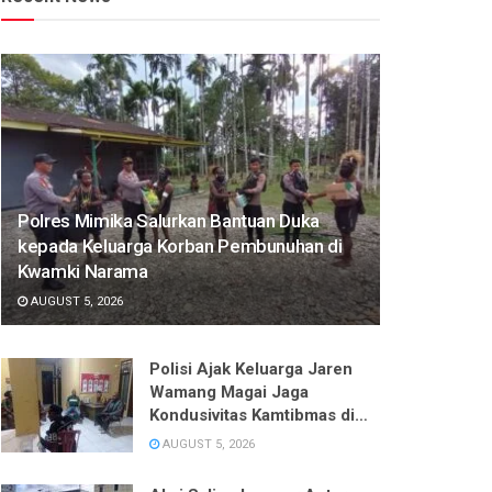
Polres Mimika Salurkan Bantuan Duka
kepada Keluarga Korban Pembunuhan di
Kwamki Narama
AUGUST 5, 2026
Polisi Ajak Keluarga Jaren
Wamang Magai Jaga
Kondusivitas Kamtibmas di
Kwamki Narama
AUGUST 5, 2026