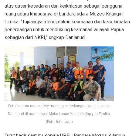
atas dasar kesadaran dan keikhlasan sebagai pengguna
ruang udara khususnya di bandara udara Mozes Kilangin
Timika. “Tujuannya menciptakan keamanan dan keselamatan
penerbangan untuk mendukung keamanan wilayah Papua
sebagian dari NKRI,” ungkap Danlanud.
Foto berama usai safety meeting penerbangan yang dipimpin
Danlanud di ruang rapat Mako Lanud Yohanis Kapiyau Timika.
(Foto: Istimewa)
Turut hadir saat itu Kepala UPBU Bandara Mozes Kilangin