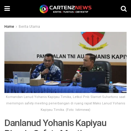
Home
Berita Utama
Komandan Lanud Yohanis Kapiyau Timika, Letkol Pnb Slamet Suhartono saat
memimpin safety meeting penerbangan di ruang rapat Mako Lanud Yohanis
Kapiyau Timika. (Foto: Istimewa)
Danlanud Yohanis Kapiyau