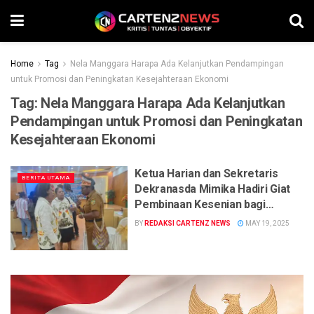
Home
Tag
Nela Manggara Harapa Ada Kelanjutkan Pendampingan
untuk Promosi dan Peningkatan Kesejahteraan Ekonomi
Tag:
Nela Manggara Harapa Ada Kelanjutkan
Pendampingan untuk Promosi dan Peningkatan
Kesejahteraan Ekonomi
Ketua Harian dan Sekretaris
BERITA UTAMA
Dekranasda Mimika Hadiri Giat
Pembinaan Kesenian bagi
Masyarakat Amungme, Nela
BY
REDAKSI CARTENZ NEWS
MAY 19, 2025
Manggara Harap Ada
Kelanjutkan Pendampingan untuk
Promosi dan Peningkatan
Kesejahteraan Ekonomi