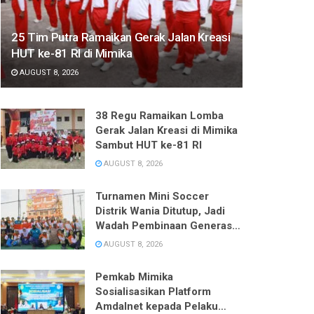
25 Tim Putra Ramaikan Gerak Jalan Kreasi
HUT ke-81 RI di Mimika
AUGUST 8, 2026
38 Regu Ramaikan Lomba
Gerak Jalan Kreasi di Mimika
Sambut HUT ke-81 RI
AUGUST 8, 2026
Turnamen Mini Soccer
Distrik Wania Ditutup, Jadi
Wadah Pembinaan Generasi
Muda Sambut HUT RI ke-81
AUGUST 8, 2026
Pemkab Mimika
Sosialisasikan Platform
Amdalnet kepada Pelaku