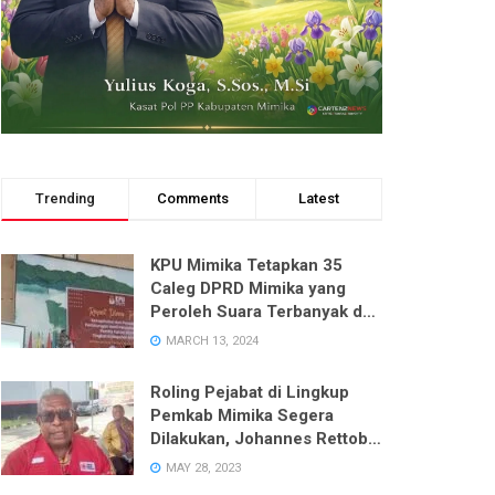
Trending
Comments
Latest
KPU Mimika Tetapkan 35
Caleg DPRD Mimika yang
Peroleh Suara Terbanyak dari
Enam Dapil pada Pemilu 2024
MARCH 13, 2024
Roling Pejabat di Lingkup
Pemkab Mimika Segera
Dilakukan, Johannes Rettob
Pastikan Tidak Ada Unsur
MAY 28, 2023
Politik