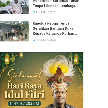
Penerbitan Sertifikat Tanah
Tanpa Libatkan Lembaga
Adat, Desak DPRD Panggil
AUGUST 7, 2026
BPN ATR Mimika
Kapolda Papua Tengah
Serahkan Bantuan Duka
Kepada Keluarga Korban
Pembunuhan di Kwamki
AUGUST 6, 2026
Narama