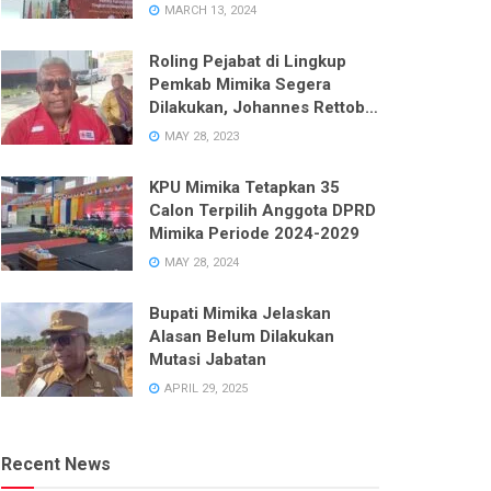
Enam Dapil pada Pemilu 2024
MARCH 13, 2024
Roling Pejabat di Lingkup
Pemkab Mimika Segera
Dilakukan, Johannes Rettob
Pastikan Tidak Ada Unsur
MAY 28, 2023
Politik
KPU Mimika Tetapkan 35
Calon Terpilih Anggota DPRD
Mimika Periode 2024-2029
MAY 28, 2024
Bupati Mimika Jelaskan
Alasan Belum Dilakukan
Mutasi Jabatan
APRIL 29, 2025
Recent News