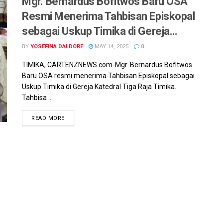
Mgr. Bernardus Bofitwos Baru OSA
Resmi Menerima Tahbisan Episkopal
sebagai Uskup Timika di Gereja
Katedral Tiga Raja
BY
YOSEFINA DAI DORE
MAY 14, 2025
0
TIMIKA, CARTENZNEWS.com-Mgr. Bernardus Bofitwos
Baru OSA resmi menerima Tahbisan Episkopal sebagai
Uskup Timika di Gereja Katedral Tiga Raja Timika.
Tahbisa ...
READ MORE