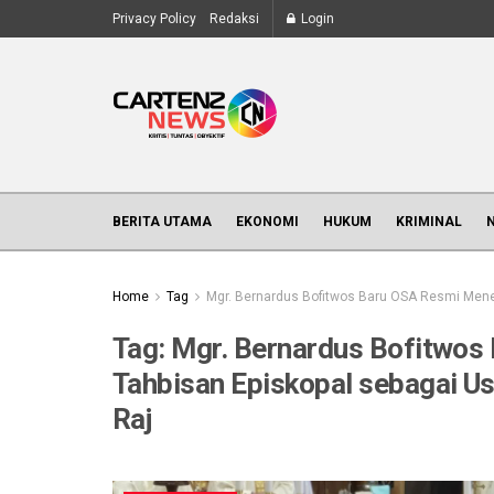
Privacy Policy
Redaksi
Login
BERITA UTAMA
EKONOMI
HUKUM
KRIMINAL
Home
Tag
Mgr. Bernardus Bofitwos Baru OSA Resmi Mener
Tag:
Mgr. Bernardus Bofitwos
Tahbisan Episkopal sebagai Usk
Raj