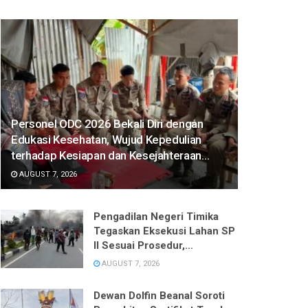
Personel ODC 2026 Bekali Diri dengan
Edukasi Kesehatan, Wujud Kepedulian
terhadap Kesiapan dan Kesejahteraan
Anggota
AUGUST 7, 2026
Pengadilan Negeri Timika
Tegaskan Eksekusi Lahan SP
II Sesuai Prosedur,
Pelaksanaan Ditangguhkan
AUGUST 7, 2026
Demi Keamanan
Dewan Dolfin Beanal Soroti