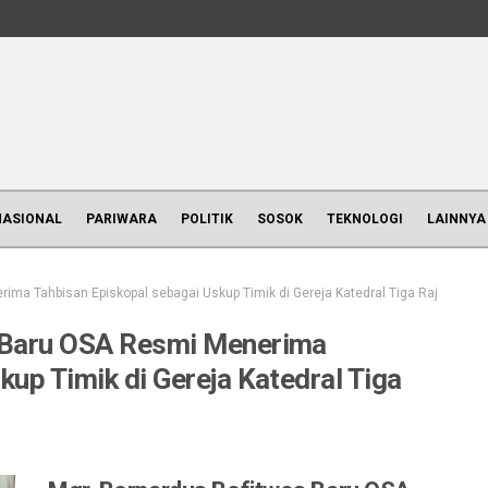
NASIONAL
PARIWARA
POLITIK
SOSOK
TEKNOLOGI
LAINNYA
ima Tahbisan Episkopal sebagai Uskup Timik di Gereja Katedral Tiga Raj
 Baru OSA Resmi Menerima
up Timik di Gereja Katedral Tiga