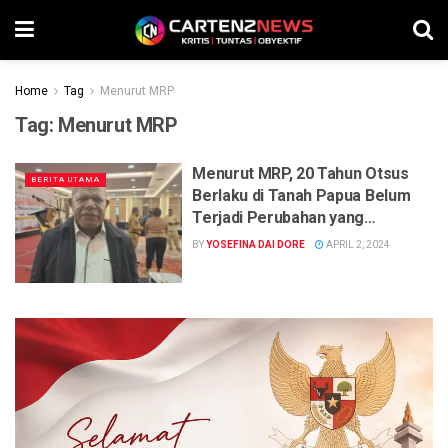
Home
Tag
Menurut MRP
Tag:
Menurut MRP
Menurut MRP, 20 Tahun Otsus
BERITA UTAMA
Berlaku di Tanah Papua Belum
Terjadi Perubahan yang
Signifikan
BY
YOSEFINA DAI DORE
APRIL 2, 2024