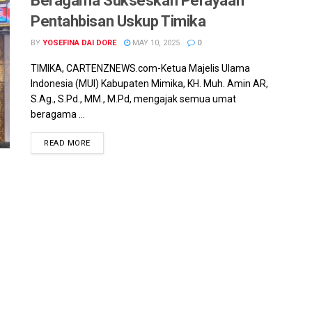
Beragama Sukseskan Perayaan
Pentahbisan Uskup Timika
BY
YOSEFINA DAI DORE
MAY 10, 2025
0
TIMIKA, CARTENZNEWS.com-Ketua Majelis Ulama
Indonesia (MUI) Kabupaten Mimika, KH. Muh. Amin AR,
S.Ag., S.Pd., MM., M.Pd, mengajak semua umat
beragama ...
READ MORE