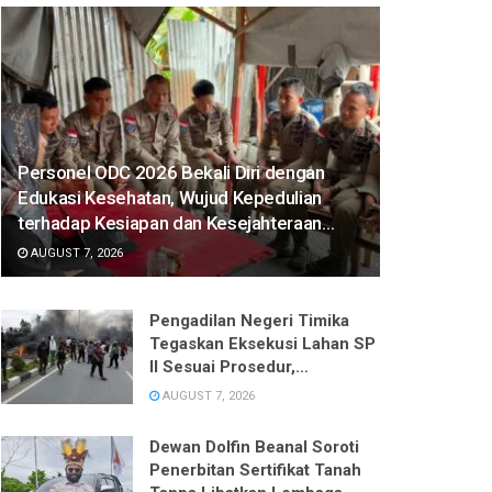
Personel ODC 2026 Bekali Diri dengan
Edukasi Kesehatan, Wujud Kepedulian
terhadap Kesiapan dan Kesejahteraan
Anggota
AUGUST 7, 2026
Pengadilan Negeri Timika
Tegaskan Eksekusi Lahan SP
II Sesuai Prosedur,
Pelaksanaan Ditangguhkan
AUGUST 7, 2026
Demi Keamanan
Dewan Dolfin Beanal Soroti
Penerbitan Sertifikat Tanah