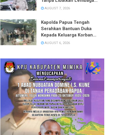
Tanpa Libatkan Lembaga
Adat, Desak DPRD Panggil
AUGUST 7, 2026
BPN ATR Mimika
Kapolda Papua Tengah
Serahkan Bantuan Duka
Kepada Keluarga Korban
Pembunuhan di Kwamki
AUGUST 6, 2026
Narama