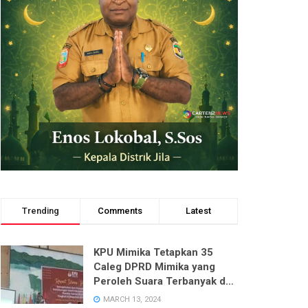
Trending
Comments
Latest
KPU Mimika Tetapkan 35
Caleg DPRD Mimika yang
Peroleh Suara Terbanyak dari
Enam Dapil pada Pemilu 2024
MARCH 13, 2024