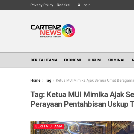
Privacy Policy
Redaksi
Login
BERITA UTAMA
EKONOMI
HUKUM
KRIMINAL
Home
Tag
Ketua MUI Mimika Ajak Semua Umat Beragama
Tag:
Ketua MUI Mimika Ajak 
Perayaan Pentahbisan Uskup 
BERITA UTAMA