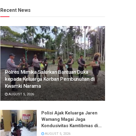
Recent News
Polres Mimika Salurkan Bantuan Duka
kepada Keluarga Korban Pembunuhan di
Kwamki Narama
AUGUST 5, 2026
Polisi Ajak Keluarga Jaren
Wamang Magai Jaga
Kondusivitas Kamtibmas di
Kwamki Narama
AUGUST 5, 2026