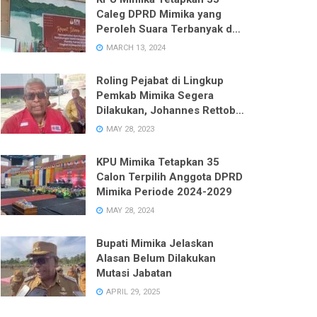
Caleg DPRD Mimika yang
Peroleh Suara Terbanyak dari
Enam Dapil pada Pemilu 2024
MARCH 13, 2024
Roling Pejabat di Lingkup
Pemkab Mimika Segera
Dilakukan, Johannes Rettob
Pastikan Tidak Ada Unsur
MAY 28, 2023
Politik
KPU Mimika Tetapkan 35
Calon Terpilih Anggota DPRD
Mimika Periode 2024-2029
MAY 28, 2024
Bupati Mimika Jelaskan
Alasan Belum Dilakukan
Mutasi Jabatan
APRIL 29, 2025