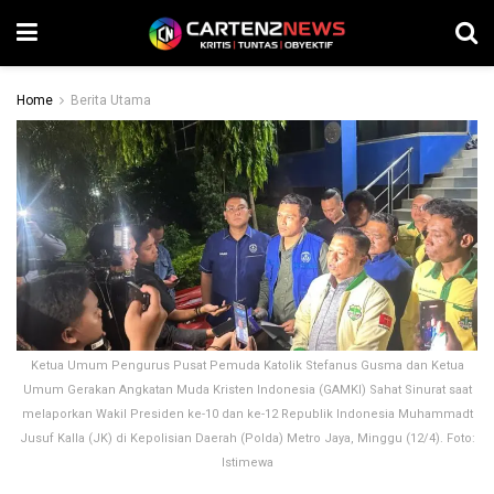
Home
Berita Utama
Ketua Umum Pengurus Pusat Pemuda Katolik Stefanus Gusma dan Ketua
Umum Gerakan Angkatan Muda Kristen Indonesia (GAMKI) Sahat Sinurat saat
melaporkan Wakil Presiden ke-10 dan ke-12 Republik Indonesia Muhammadt
Jusuf Kalla (JK) di Kepolisian Daerah (Polda) Metro Jaya, Minggu (12/4). Foto:
Istimewa