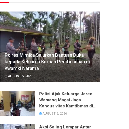
Polres Mimika Salurkan Bantuan Duka
kepada Keluarga Korban Pembunuhan di
Kwamki Narama
AUGUST 5, 2026
Polisi Ajak Keluarga Jaren
Wamang Magai Jaga
Kondusivitas Kamtibmas di
Kwamki Narama
AUGUST 5, 2026
Aksi Saling Lempar Antar