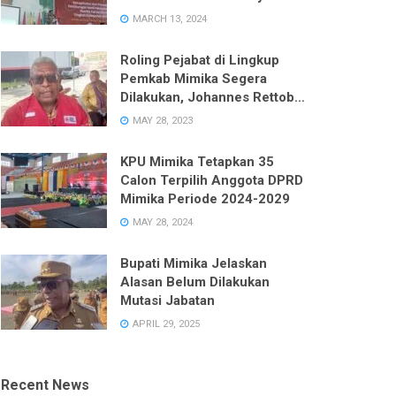
Enam Dapil pada Pemilu 2024
MARCH 13, 2024
Roling Pejabat di Lingkup
Pemkab Mimika Segera
Dilakukan, Johannes Rettob
Pastikan Tidak Ada Unsur
MAY 28, 2023
Politik
KPU Mimika Tetapkan 35
Calon Terpilih Anggota DPRD
Mimika Periode 2024-2029
MAY 28, 2024
Bupati Mimika Jelaskan
Alasan Belum Dilakukan
Mutasi Jabatan
APRIL 29, 2025
Recent News