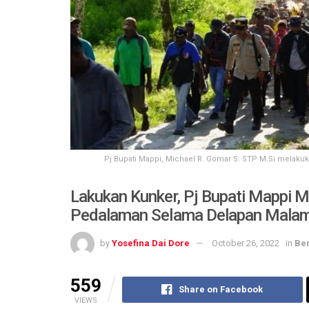
Pj Bupati Mappi, Michael R. Gomar S. STP M.Si melakuka
Lakukan Kunker, Pj Bupati Mappi 
Pedalaman Selama Delapan Mala
by
Yosefina Dai Dore
October 26, 2022
in
Ber
559
Share on Facebook
VIEWS