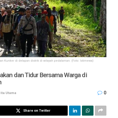
n Kunker di delapan distrik di wilayah pedalaman. (Foto: Istimewa)
Makan dan Tidur Bersama Warga di
m
0
ita Utama
Share on Twitter