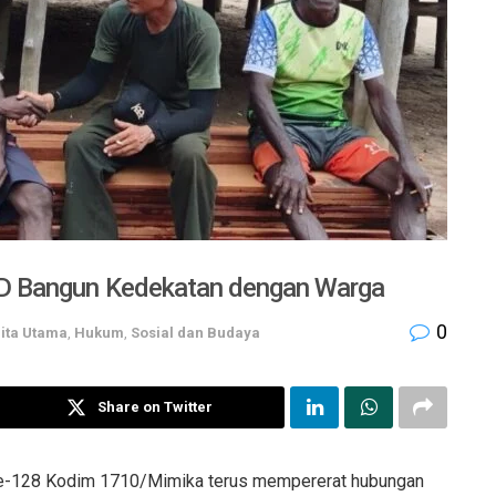
D Bangun Kedekatan dengan Warga
0
ita Utama
,
Hukum
,
Sosial dan Budaya
Share on Twitter
128 Kodim 1710/Mimika terus mempererat hubungan