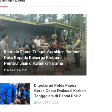
Recent News
Kapolda Papua Tengah Serahkan Bantuan
Duka Kepada Keluarga Korban
Pembunuhan di Kwamki Narama
AUGUST 6, 2026
Ditpolairud Polda Papua
Gerak Cepat Evakuasi Korban
Tenggelam di Pantai Dok 2
Jayapura
AUGUST 6, 2026