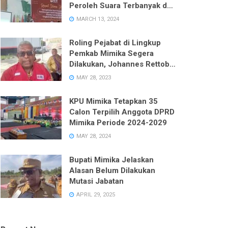
Peroleh Suara Terbanyak dari
Enam Dapil pada Pemilu 2024
MARCH 13, 2024
Roling Pejabat di Lingkup
Pemkab Mimika Segera
Dilakukan, Johannes Rettob
Pastikan Tidak Ada Unsur
MAY 28, 2023
Politik
KPU Mimika Tetapkan 35
Calon Terpilih Anggota DPRD
Mimika Periode 2024-2029
MAY 28, 2024
Bupati Mimika Jelaskan
Alasan Belum Dilakukan
Mutasi Jabatan
APRIL 29, 2025