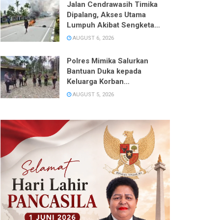
Jalan Cendrawasih Timika
Dipalang, Akses Utama
Lumpuh Akibat Sengketa
Lahan
AUGUST 6, 2026
Polres Mimika Salurkan
Bantuan Duka kepada
Keluarga Korban
Pembunuhan di Kwamki
AUGUST 5, 2026
Narama