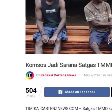
Komsos Jadi Sarana Satgas TMM
by
Redaksi Cartenz News
May 4, 2026
in
Ber
504
Share on Facebook
VIEWS
TIMIKA, CARTENZNEWS.COM – Satgas TMMD ke-